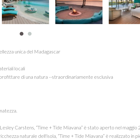
bellezza unica del Madagascar
eriali locali
rofittare di una natura --straordinariamente esclusiva
inatezza.
 e Lesley Carstens, “Time + Tide Miavana” è stato aperto nel maggio 
chezza naturale dell'isola, “Time + Tide Miavana” è realizzato in pi