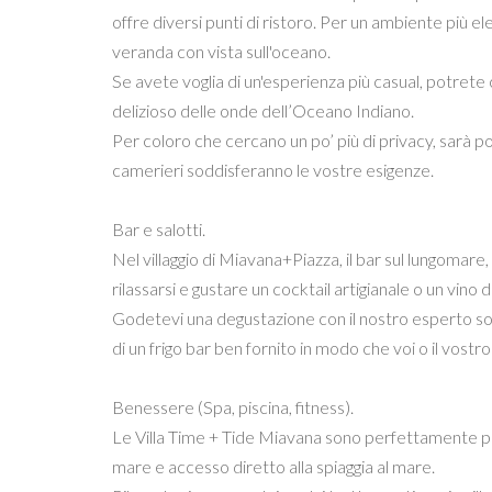
offre diversi punti di ristoro. Per un ambiente più el
veranda con vista sull'oceano.
Se avete voglia di un'esperienza più casual, potrete c
delizioso delle onde dell’Oceano Indiano.
Per coloro che cercano un po’ più di privacy, sarà po
camerieri soddisferanno le vostre esigenze.
Bar e salotti.
Nel villaggio di Miavana+Piazza, il bar sul lungomare, 
rilassarsi e gustare un cocktail artigianale o un vino di
Godetevi una degustazione con il nostro esperto so
di un frigo bar ben fornito in modo che voi o il vo
Benessere (Spa, piscina, fitness).
Le Villa Time + Tide Miavana sono perfettamente prog
mare e accesso diretto alla spiaggia al mare.