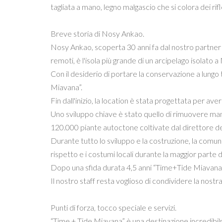
tagliata a mano, legno malgascio che si colora dei rif
Breve storia di Nosy Ankao.
Nosy Ankao, scoperta 30 anni fa dal nostro partner
remoti, è l'isola più grande di un arcipelago isolato
Con il desiderio di portare la conservazione a lungo 
Miavana”.
Fin dall'inizio, la location è stata progettata per av
Uno sviluppo chiave è stato quello di rimuovere manua
120.000 piante autoctone coltivate dal direttore de
Durante tutto lo sviluppo e la costruzione, la comuni
rispetto e i costumi locali durante la maggior parte de
Dopo una sfida durata 4,5 anni “Time+Tide Miavana” h
Il nostro staff resta voglioso di condividere la nos
Punti di forza, tocco speciale e servizi.
“Time + Tide Miavana” è una destinazione incredibil