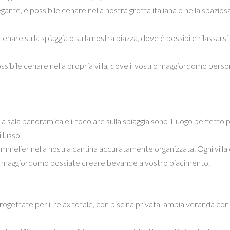
egante, è possibile cenare nella nostra grotta italiana o nella spazios
enare sulla spiaggia o sulla nostra piazza, dove è possibile rilassarsi
ssibile cenare nella propria villa, dove il vostro maggiordomo person
la sala panoramica e il focolare sulla spiaggia sono il luogo perfetto 
 lusso.
mmelier nella nostra cantina accuratamente organizzata. Ogni villa
stro maggiordomo possiate creare bevande a vostro piacimento.
ettate per il relax totale, con piscina privata, ampia veranda con 