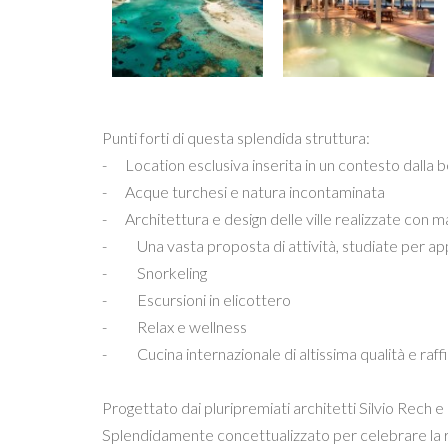
Punti forti di questa splendida struttura:
- Location esclusiva inserita in un contesto dalla 
- Acque turchesi e natura incontaminata
- Architettura e design delle ville realizzate con mat
- Una vasta proposta di attività, studiate per app
- Snorkeling
- Escursioni in elicottero
- Relax e wellness
- Cucina internazionale di altissima qualità e raff
Progettato dai pluripremiati architetti Silvio Rech
Splendidamente concettualizzato per celebrare la ric