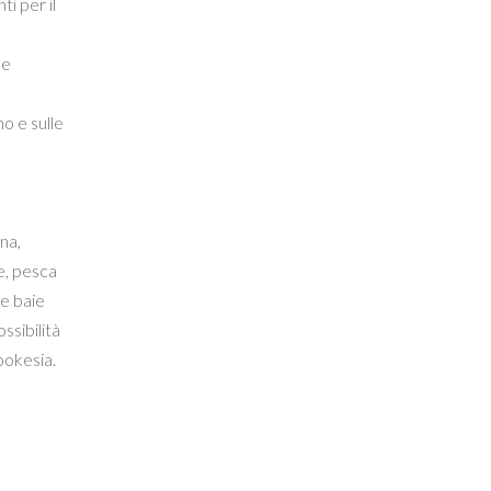
ti per il
 e
no e sulle
na,
e, pesca
le baie
ssibilità
ookesia.