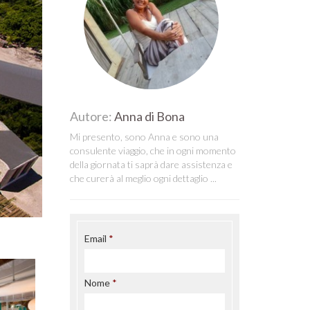
Autore:
Anna di Bona
Mi presento, sono Anna e sono una
consulente viaggio, che in ogni momento
della giornata ti saprà dare assistenza e
che curerà al meglio ogni dettaglio ...
Email
Nome