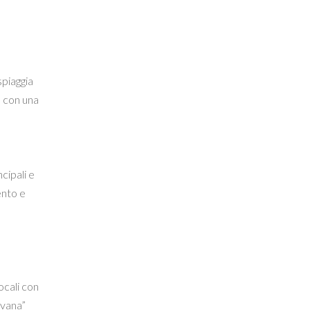
spiaggia
a con una
cipali e
ento e
ocali con
avana”