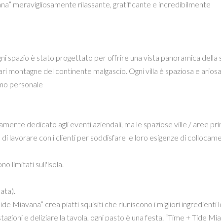
na” meravigliosamente rilassante, gratificante e incredibilmente
gni spazio è stato progettato per offrire una vista panoramica della 
lari montagne del continente malgascio. Ogni villa è spaziosa e arios
omo personale
ente dedicato agli eventi aziendali, ma le spaziose ville / aree prin
tà di lavorare con i clienti per soddisfare le loro esigenze di collocam
o limitati sull'isola.
lata).
de Miavana” crea piatti squisiti che riuniscono i migliori ingredienti l
stagioni e deliziare la tavola, ogni pasto è una festa. “Time + Tide Mi