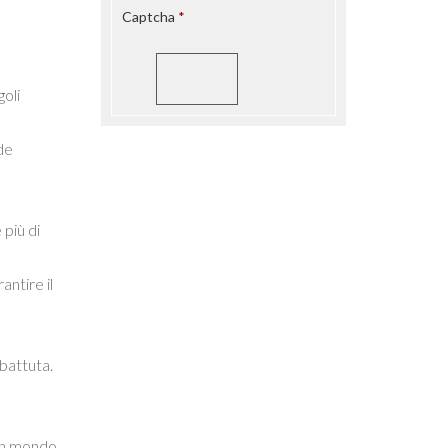
Captcha
oli
de
 più di
antire il
 battuta.
 un mondo