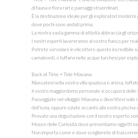
di fauna e flora rari e paesaggi straordinari.
È la destinazione ideale per gli esploratori moderni,
dove pochi sono andati prima.
La nostra vasta gamma di attività abbraccia gli orizzo
I nostri esperti lavoreranno al vostro fianco per re
Potrete sorvolare in elicottero questo incredibile sce
camaleonti, o tuffarvi nelle acque turchesi per esplo
Back at Time + Tide Miavana.
Rilassatevi nella vostra villa spaziosa e ariosa, tuff
Il vostro maggiordomo personale si occuperà delle v
Passeggiate nel villaggio Miavana o divertitevi sulle 
dell’isola, oppure oziate accanto alla vostra piscina a
Provate una degustazione con il nostro esperto somm
Museo delle Curiosità dove presentiamo oggetti natu
Non importa come e dove sceglierete di trascorrere i