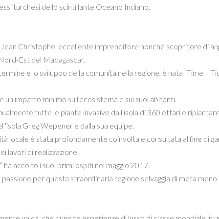
lessi turchesi dello scintillante Oceano Indiano.
 Jean Christophe, eccellente imprenditore nonché scopritore di ang
 a Nord-Est del Madagascar.
termine e lo sviluppo della comunità nella regione, è nata “Time + Ti
ere un impatto minimo sull'ecosistema e sui suoi abitanti.
lmente tutte le piante invasive dall'isola di 360 ettari e ripiantare
l 'isola Greg Wepener e dalla sua equipe.
tà locale è stata profondamente coinvolta e consultata al fine di gar
i lavori di realizzazione.
a accolto i suoi primi ospiti nel maggio 2017.
tra passione per questa straordinaria regione selvaggia di meta meno
mente unica, che riunisce esperienze di lusso di classe mondiale in