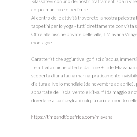
Rilassatevi con uno dei nostri trattamenti spa in vill
corpo, manicure e pedicure.
Al centro delle attività troverete la nostra palestr
tappetini per lo yoga - tutti direttamente con vista s
Oltre alle piscine private delle ville, il Miavana Vill
montagne.
Caratteristiche aggiuntive: golf, sci d’acqua, immers
Le attività uniche offerte da Time + Tide Miavana inc
scoperta di una fauna marina praticamente invisibil
d’altura a livello mondiale (da novembre ad aprile) , p
appartate dell'isola, vento e kit-surf (da maggio a nov
di vedere alcuni degli animali più rari del mondo ne
https://timeandtideafrica.com/miavana