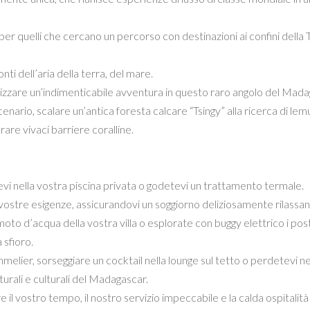
 per quelli che cercano un percorso con destinazioni ai confini della 
nti dell’aria della terra, del mare.
alizzare un’indimenticabile avventura in questo raro angolo del Mada
nario, scalare un’antica foresta calcare “Tsingy” alla ricerca di lemu
rare vivaci barriere coralline.
atevi nella vostra piscina privata o godetevi un trattamento termale.
ostre esigenze, assicurandovi un soggiorno deliziosamente rilassan
moto d’acqua della vostra villa o esplorate con buggy elettrico i post
 sfioro.
elier, sorseggiare un cocktail nella lounge sul tetto o perdetevi ne
rali e culturali del Madagascar.
l vostro tempo, il nostro servizio impeccabile e la calda ospitalità