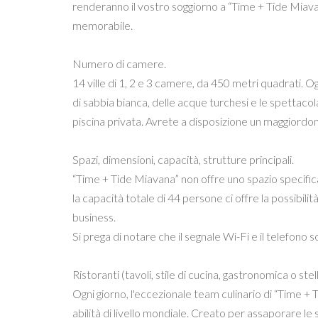
renderanno il vostro soggiorno a “Time + Tide Miava
memorabile.
Numero di camere.
14 ville di 1, 2 e 3 camere, da 450 metri quadrati. O
di sabbia bianca, delle acque turchesi e le spettaco
piscina privata. Avrete a disposizione un maggiord
Spazi, dimensioni, capacità, strutture principali.
“Time + Tide Miavana” non offre uno spazio specificam
la capacità totale di 44 persone ci offre la possibili
business.
Si prega di notare che il segnale Wi-Fi e il telefono son
Ristoranti (tavoli, stile di cucina, gastronomica o stel
Ogni giorno, l'eccezionale team culinario di “Time + Ti
abilità di livello mondiale. Creato per assaporare le 