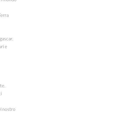
Terra
gascar.
ri e
te.
i
l nostro