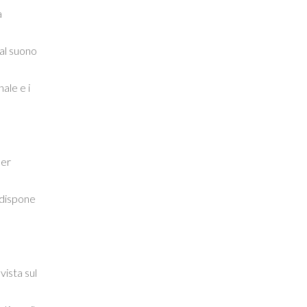
a
 al suono
ale e i
per
 dispone
vista sul