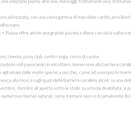
e che utilizzano piante africane, massaggi, trattamenti viso, trattamen
a ben attrezzata, con una vasta gamma di macchine cardio, pesi liberi
ull'oceano.
age + Piazza offre anche una grande piscina a sfioro con vista sull'ocea
ioni, cinema, pony club, centro yoga, corso di cucina
ludono voli panoramici in elicottero, immersioni alla barriera coralli
e agli umani dalle molte specie a secchio, come ad esempio le mant
esca alla mosca sugli spazi della barriera corallina, picnic su una del
embre, dormire all’aperto sotto le stelle su un'isola disabitata , e po
lle numerose riserve naturali, come il lemure nero e il camaleonte Br