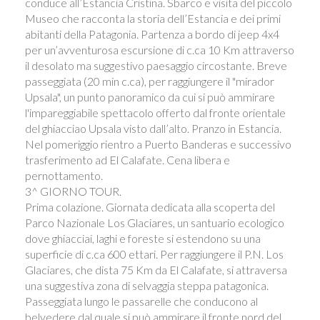
conduce all’Estancia Cristina. Sbarco e visita del piccolo
Museo che racconta la storia dell’Estancia e dei primi
abitanti della Patagonia. Partenza a bordo di jeep 4x4
per un’avventurosa escursione di c.ca 10 Km attraverso
il desolato ma suggestivo paesaggio circostante. Breve
passeggiata (20 min c.ca), per raggiungere il "mirador
Upsala", un punto panoramico da cui si può ammirare
l'impareggiabile spettacolo offerto dal fronte orientale
del ghiacciao Upsala visto dall’alto. Pranzo in Estancia.
Nel pomeriggio rientro a Puerto Banderas e successivo
trasferimento ad El Calafate. Cena libera e
pernottamento.
3^ GIORNO TOUR.
​Prima colazione. Giornata dedicata alla scoperta del
Parco Nazionale Los Glaciares, un santuario ecologico
dove ghiacciai, laghi e foreste si estendono su una
superficie di c.ca 600 ettari. Per raggiungere il P.N. Los
Glaciares, che dista 75 Km da El Calafate, si attraversa
una suggestiva zona di selvaggia steppa patagonica.
Passeggiata lungo le passarelle che conducono al
belvedere dal quale si può ammirare il fronte nord del