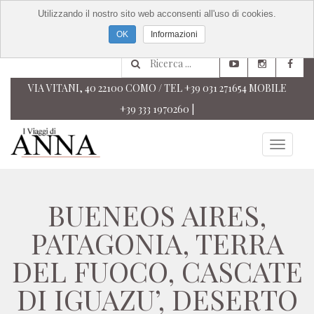
Utilizzando il nostro sito web acconsenti all'uso di cookies.
Informazioni
VIA VITANI, 40 22100 COMO / TEL +39 031 271654 MOBILE
+39 333 1970260 |
BUENEOS AIRES,
PATAGONIA, TERRA
DEL FUOCO, CASCATE
DI IGUAZU’, DESERTO