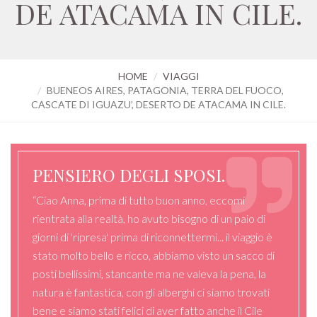
DE ATACAMA IN CILE.
HOME
VIAGGI
BUENEOS AIRES, PATAGONIA, TERRA DEL FUOCO,
CASCATE DI IGUAZU’, DESERTO DE ATACAMA IN CILE.
PENSIERO DEGLI SPOSI.
“Ciao Anna, prima di tutto buon anno, eccomi
rientrata alla realtà, ho avuto bisogno di un paio di
giorni di 'ripresa' prima di riconnettermi... il viaggio è
stato molto bello e ricco, abbiamo visto un sacco di
posti bellissimi, stancante ma ne valeva la pena, la
natura è fantastica, con gli alberghi ci siamo trovati
bene e siamo stati felici di aver fatto anche il Cile