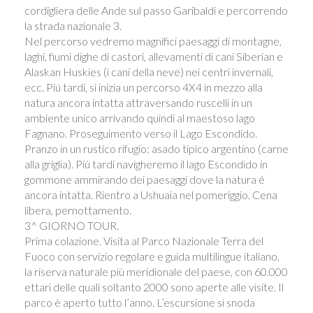
cordigliera delle Ande sul passo Garibaldi e percorrendo
la strada nazionale 3.
Nel percorso vedremo magnifici paesaggi di montagne,
laghi, fiumi dighe di castori, allevamenti di cani Siberian e
Alaskan Huskies (i cani della neve) nei centri invernali,
ecc. Piú tardi, si inizia un percorso 4X4 in mezzo alla
natura ancora intatta attraversando ruscelli in un
ambiente unico arrivando quindi al maestoso lago
Fagnano. Proseguimento verso il Lago Escondido.
Pranzo in un rustico rifugio: asado típico argentino (carne
alla griglia). Più tardi navigheremo il lago Escondido in
gommone ammirando dei paesaggi dove la natura é
ancora intatta. Rientro a Ushuaia nel pomeriggio. Cena
libera, pernottamento.
3^ GIORNO TOUR.
Prima colazione. Visita al Parco Nazionale Terra del
Fuoco con servizio regolare e guida multilingue italiano,
la riserva naturale più meridionale del paese, con 60.000
ettari delle quali soltanto 2000 sono aperte alle visite. Il
parco è aperto tutto l’anno. L’escursione si snoda